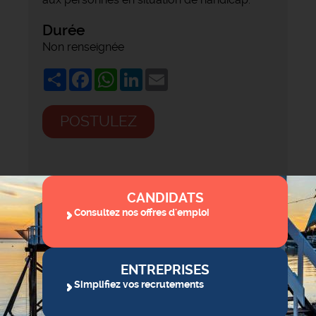
Durée
Non renseignée
Share
Facebook
WhatsApp
LinkedIn
Email
POSTULEZ
CANDIDATS
Consultez nos offres d'emploi
ENTREPRISES
Simplifiez vos recrutements