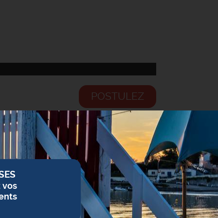
POSTULEZ
SES
z vos
ents