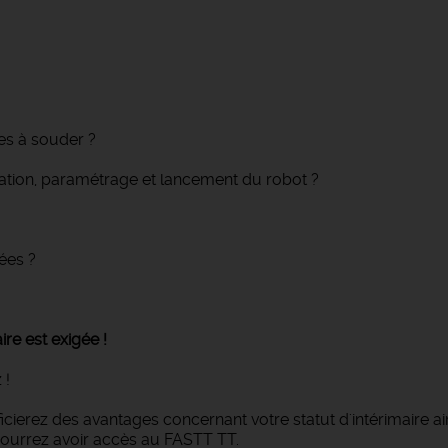
es à souder ?
ation, paramétrage et lancement du robot ?
ées ?
re est exigée !
 !
éficierez des avantages concernant votre statut d'intérimaire 
ourrez avoir accès au FASTT TT.