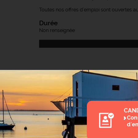
Toutes nos offres d’emploi sont ouvertes a
Durée
Non renseignée
CAN
Cons
d'e