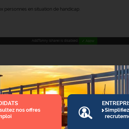
ux personnes en situation de handicap.
AddToAny (share) is disabled.
✓ Allow
DIDATS
ENTREPRI
ultez nos offres
Simplifie
mploi
recrutem