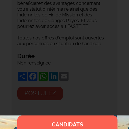
bénéficierez des avantages concernant
votre statut d'intérimaire ainsi que des
Indemnités de Fin de Mission et des
Indemnités de Congés Payés. Et vous
pourrez avoir accès au FASTT TT.
Toutes nos offres d’emploi sont ouvertes
aux personnes en situation de handicap.
Durée
Non renseignée
Share
Facebook
WhatsApp
LinkedIn
Email
POSTULEZ
CANDIDATS