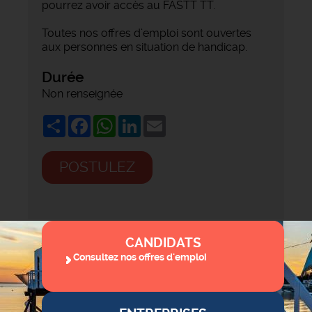
pourrez avoir accès au FASTT TT.
Toutes nos offres d’emploi sont ouvertes
aux personnes en situation de handicap.
Durée
Non renseignée
Share
Facebook
WhatsApp
LinkedIn
Email
POSTULEZ
CANDIDATS
Consultez nos offres d'emploi