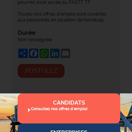
pourrez avoir accès au FASTT TT.
Toutes nos offres d’emploi sont ouvertes
aux personnes en situation de handicap.
Durée
Non renseignée
Share
Facebook
WhatsApp
LinkedIn
Email
POSTULEZ
CANDIDATS
Consultez nos offres d'emploi