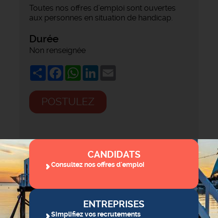
Toutes nos offres d’emploi sont ouvertes
aux personnes en situation de handicap.
Durée
Non renseignée
Share
Facebook
WhatsApp
LinkedIn
Email
POSTULEZ
CANDIDATS
Consultez nos offres d'emploi
ENTREPRISES
Simplifiez vos recrutements