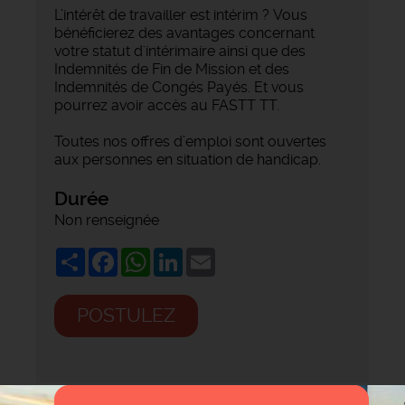
L’intérêt de travailler est intérim ? Vous
bénéficierez des avantages concernant
votre statut d'intérimaire ainsi que des
Indemnités de Fin de Mission et des
Indemnités de Congés Payés. Et vous
pourrez avoir accès au FASTT TT.
Toutes nos offres d’emploi sont ouvertes
aux personnes en situation de handicap.
Durée
Non renseignée
Share
Facebook
WhatsApp
LinkedIn
Email
POSTULEZ