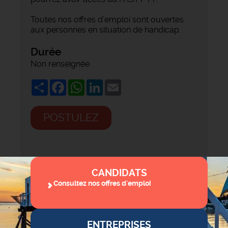
Toutes nos offres d’emploi sont ouvertes
aux personnes en situation de handicap.
Durée
Non renseignée
Share
Facebook
WhatsApp
LinkedIn
Email
POSTULEZ
CANDIDATS
Consultez nos offres d'emploi
ENTREPRISES