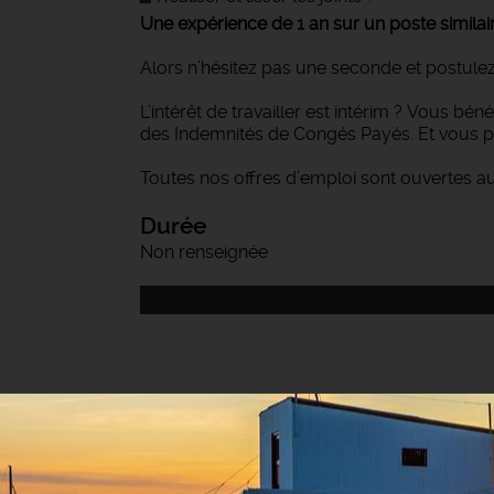
Une expérience de 1 an sur un poste similai
Alors n’hésitez pas une seconde et postulez
L’intérêt de travailler est intérim ? Vous bé
des Indemnités de Congés Payés. Et vous p
Toutes nos offres d’emploi sont ouvertes a
Durée
Non renseignée