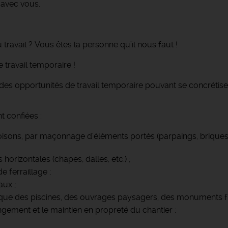
 avec vous.
travail ? Vous êtes la personne qu’il nous faut !
travail temporaire !
des opportunités de travail temporaire pouvant se concrétise
t confiées :
isons, par maçonnage d'éléments portés (parpaings, briques, p
orizontales (chapes, dalles, etc.) ;
e ferraillage ;
aux ;
s que des piscines, des ouvrages paysagers, des monuments fu
ngement et le maintien en propreté du chantier ;