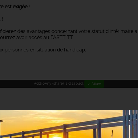
re est exigée
!
 !
néficierez des avantages concernant votre statut d'intérimaire 
ourrez avoir accès au FASTT TT.
ux personnes en situation de handicap.
AddToAny (share) is disabled.
✓ Allow