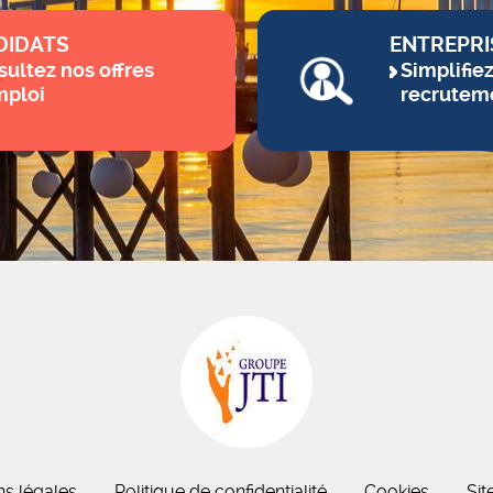
DIDATS
ENTREPRI
ultez nos offres
Simplifie
mploi
recrutem
ns légales
Politique de confidentialité
Cookies
Sit