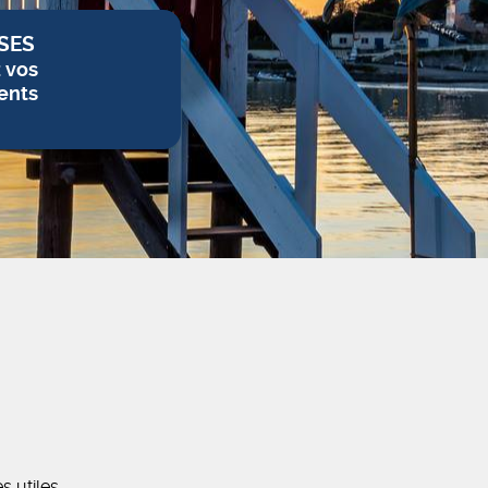
SES
z vos
ents
es utiles