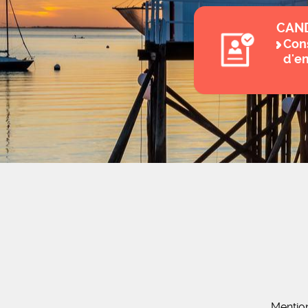
CAN
Cons
d'e
Mentio