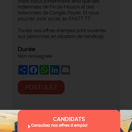
votre statut d'intérimaire ainsi que des
Indemnités de Fin de Mission et des
Indemnités de Congés Payés. Et vous
pourrez avoir accès au FASTT TT.
Toutes nos offres d’emploi sont ouvertes
aux personnes en situation de handicap.
Durée
Non renseignée
Share
Facebook
WhatsApp
LinkedIn
Email
POSTULEZ
CANDIDATS
Consultez nos offres d'emploi