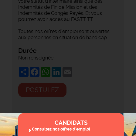
votre statut d'intérimaire ainsi que des
Indemnités de Fin de Mission et des
Indemnités de Congés Payés. Et vous
pourrez avoir accès au FASTT TT.
Toutes nos offres d’emploi sont ouvertes
aux personnes en situation de handicap.
Durée
Non renseignée
Share
Facebook
WhatsApp
LinkedIn
Email
POSTULEZ
CANDIDATS
Consultez nos offres d'emploi