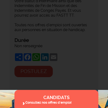
votre statut d'intérimaire ainsi que des
Indemnités de Fin de Mission et des
Indemnités de Congés Payés. Et vous
pourrez avoir accès au FASTT TT.
Toutes nos offres d’emploi sont ouvertes
aux personnes en situation de handicap.
Durée
Non renseignée
Share
Facebook
WhatsApp
LinkedIn
Email
POSTULEZ
CANDIDATS
Consultez nos offres d'emploi