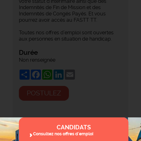
votre statut d'intérimaire ainsi que des
Indemnités de Fin de Mission et des
Indemnités de Congés Payés. Et vous
pourrez avoir accès au FASTT TT.
Toutes nos offres d’emploi sont ouvertes
aux personnes en situation de handicap.
Durée
Non renseignée
Share
Facebook
WhatsApp
LinkedIn
Email
POSTULEZ
CANDIDATS
Consultez nos offres d'emploi