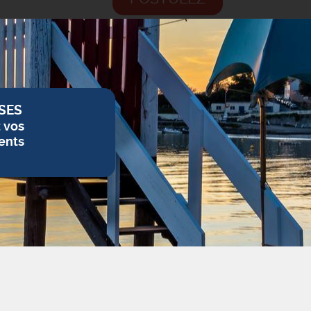
SES
z vos
ents