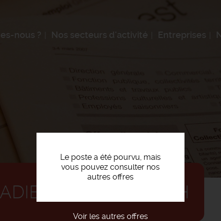
es-nous ?
Nos secteurs d'activité
Entreprises
N
Le poste a été pourvu, mais
vous pouvez consulter nos
autres offres
ADIER-RAVALEUR F/H
Voir les autres offres