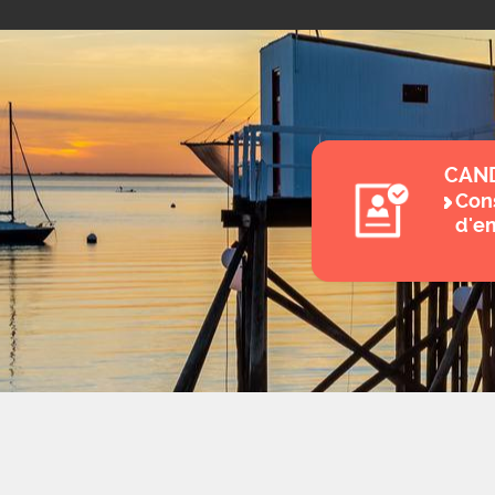
CAN
Cons
d'e