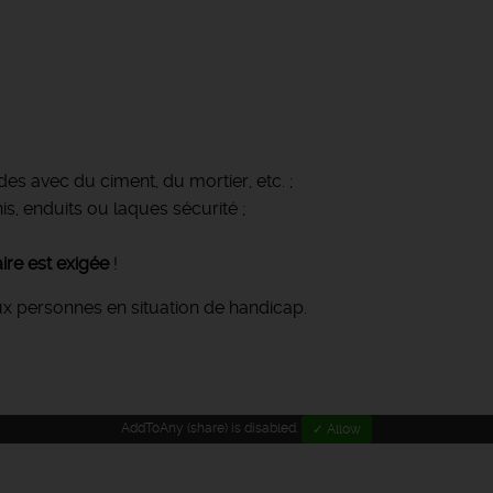
s avec du ciment, du mortier, etc. ;
, enduits ou laques sécurité ;
ire est exigée
!
ux personnes en situation de handicap.
AddToAny (share) is disabled.
✓ Allow