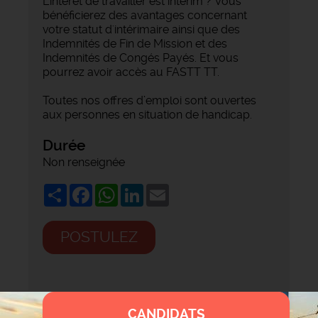
L’intérêt de travailler est intérim ? Vous
bénéficierez des avantages concernant
votre statut d'intérimaire ainsi que des
Indemnités de Fin de Mission et des
Indemnités de Congés Payés. Et vous
pourrez avoir accès au FASTT TT.
Toutes nos offres d’emploi sont ouvertes
aux personnes en situation de handicap.
Durée
Non renseignée
Share
Facebook
WhatsApp
LinkedIn
Email
POSTULEZ
CANDIDATS