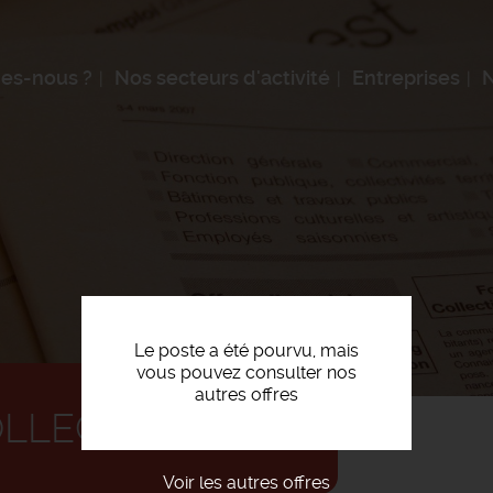
es-nous ?
Nos secteurs d'activité
Entreprises
N
Le poste a été pourvu, mais
vous pouvez consulter nos
autres offres
OLLECTIVITÉ F/H
Voir les autres offres