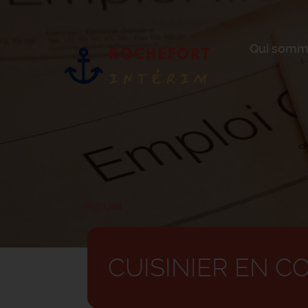
Aller
au
contenu
principal
Qui somm
Accueil
CUISINIER EN C