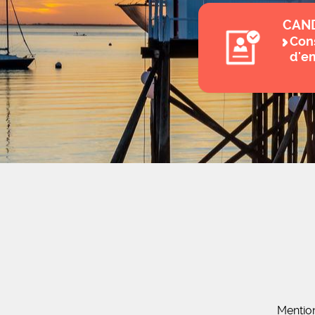
CAN
Cons
d'e
Mentio