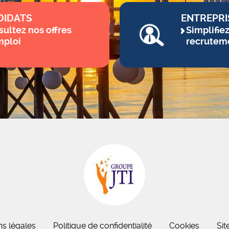
DIDATS
ENTREPRI
ultez nos offres
Simplifie
mploi
recrutem
ns légales
Politique de confidentialité
Cookies
Sit