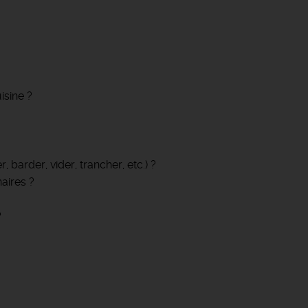
sine ?
, barder, vider, trancher, etc.) ?
aires ?
?