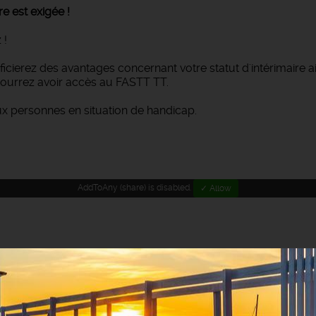
e est exigée !
 !
néficierez des avantages concernant votre statut d'intérimaire 
ourrez avoir accès au FASTT TT.
ux personnes en situation de handicap.
AddToAny (share) is disabled.
✓ Allow