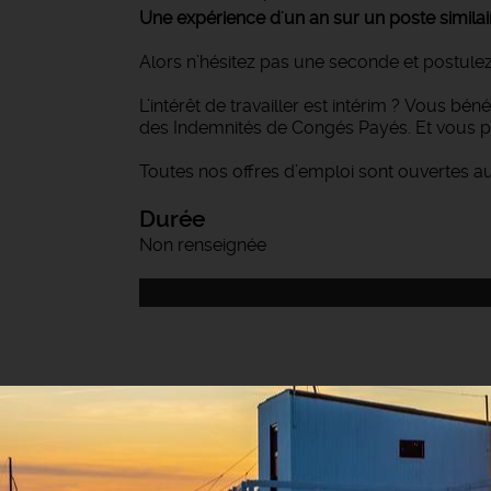
Une expérience d'un an sur un poste similair
Alors n’hésitez pas une seconde et postulez
L’intérêt de travailler est intérim ? Vous bé
des Indemnités de Congés Payés. Et vous p
Toutes nos offres d’emploi sont ouvertes a
Durée
Non renseignée