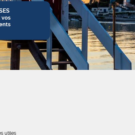
SES
z vos
ents
es utiles