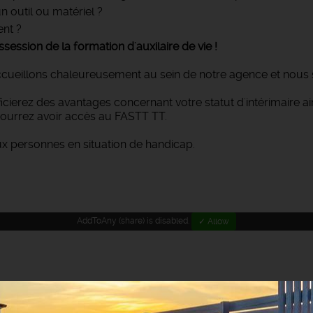
n outil ou matériel ?
nt ?
sion de la formation d'auxilaire de vie !
ccueillons chaleureusement au sein de notre agence et nous
éficierez des avantages concernant votre statut d'intérimaire 
ourrez avoir accès au FASTT TT.
ux personnes en situation de handicap.
AddToAny (share) is disabled.
✓ Allow