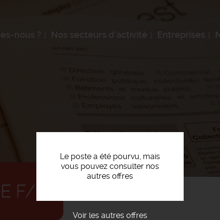
es-nous ?
Nos secteurs d'activité
Entreprises
N
Le poste a été pourvu, mais
vous pouvez consulter nos
autres offres
IE F/H
Voir les autres offres