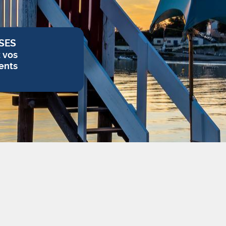
SES
z vos
ents