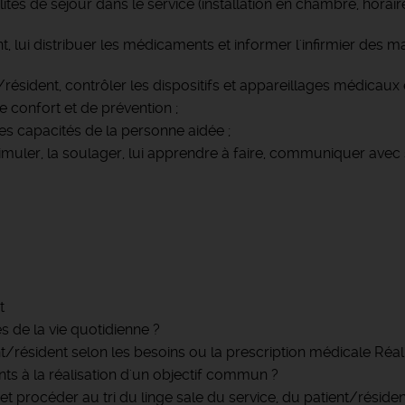
tés de séjour dans le service (installation en chambre, horaires
ent, lui distribuer les médicaments et informer l'infirmier des
ésident, contrôler les dispositifs et appareillages médicaux et
e confort et de prévention ;
s capacités de la personne aidée ;
 stimuler, la soulager, lui apprendre à faire, communiquer avec
t
 de la vie quotidienne ?
nt/résident selon les besoins ou la prescription médicale Réalis
ts à la réalisation d'un objectif commun ?
et procéder au tri du linge sale du service, du patient/résiden