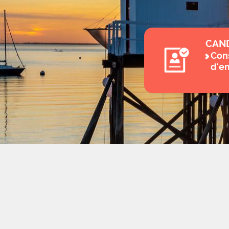
CAN
Cons
d'e