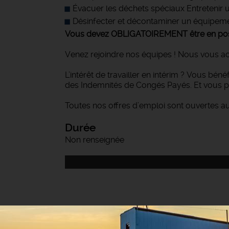
Évacuer les déchets spéciaux Entretenir u
Désinfecter et décontaminer un équipeme
Vous devez OBLIGATOIREMENT être en posses
Venez rejoindre nos équipes ! Nous vous a
L’intérêt de travailler en intérim ? Vous bén
des Indemnités de Congés Payés. Et vous p
Toutes nos offres d’emploi sont ouvertes a
Durée
Non renseignée