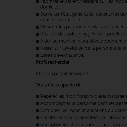
Informer le patient/résident sur les modali
domicile ;
Surveiller l'état général du patient/résid
chutes, escarres, etc. ;
Mesurer les paramètres vitaux du patient/r
Réaliser des soins d'hygiène corporelle, d
Aider au maintien et au développement de
Veiller sur l'évolution de la personne, la
Liste non-exhaustive.
Profil recherché
Et si l’on parlait de vous ?
Vous êtes capable de :
Repérer les modifications d'état du patien
Accompagner la personne dans les gestes
Distribuer les repas et collations au patie
Collaborer avec l'ensemble des intervenan
Réceptionner et distribuer le linge propre 