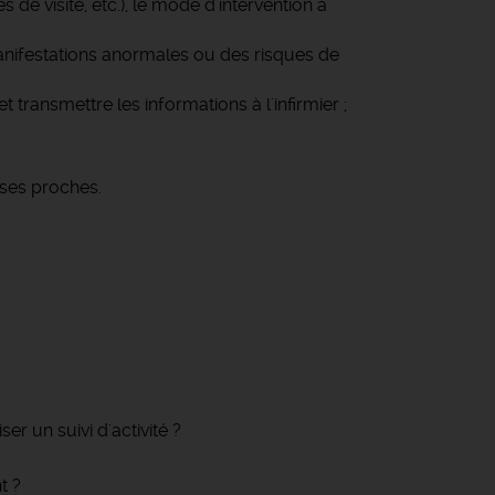
 de visite, etc.), le mode d'intervention à
 manifestations anormales ou des risques de
 transmettre les informations à l'infirmier ;
 ses proches.
er un suivi d'activité ?
t ?