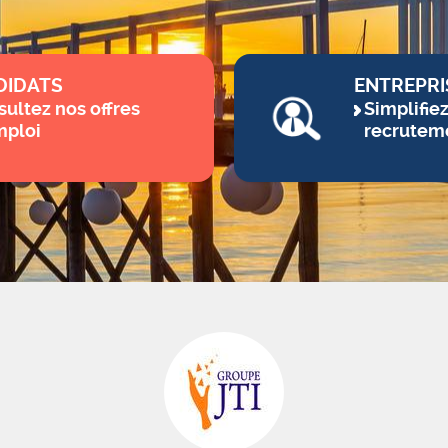
DIDATS
ENTREPRI
ultez nos offres
Simplifie
mploi
recrutem