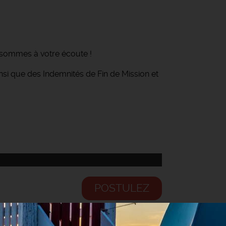
 sommes à votre écoute !
ainsi que des Indemnités de Fin de Mission et
POSTULEZ