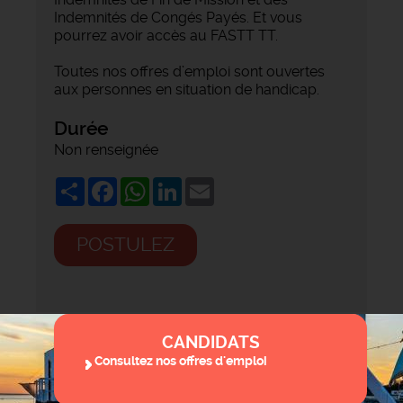
Indemnités de Congés Payés. Et vous
pourrez avoir accès au FASTT TT.
Toutes nos offres d’emploi sont ouvertes
aux personnes en situation de handicap.
Durée
Non renseignée
Share
Facebook
WhatsApp
LinkedIn
Email
POSTULEZ
CANDIDATS
Consultez nos offres d'emploi