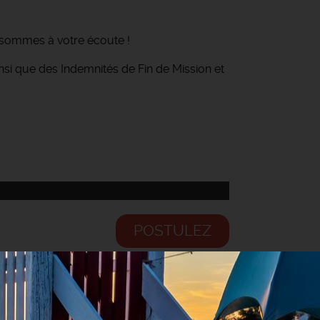
 sommes à votre écoute !
ainsi que des Indemnités de Fin de Mission et
POSTULEZ