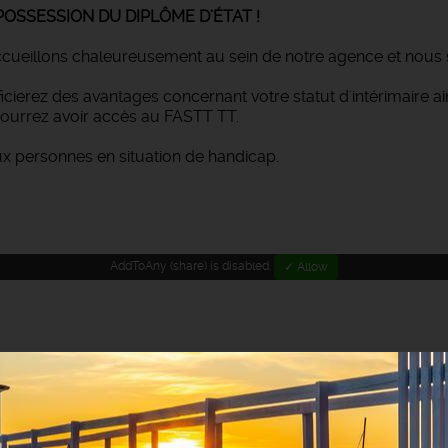
POSSESSION DU DIPLÔME D’ÉTAT !
ccueillons chaleureusement au sein de notre agence et nous
éficierez des avantages concernant votre statut d'intérimaire 
ourrez avoir accès au FASTT TT.
ux personnes en situation de handicap.
AddToAny (share) is disabled.
✓ Allow