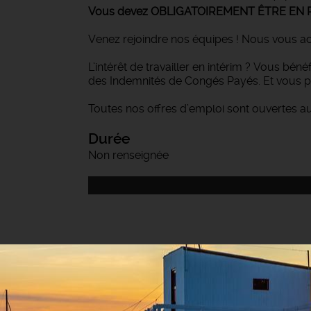
Vous devez OBLIGATOIREMENT ÊTRE EN 
Venez rejoindre nos équipes ! Nous vous a
L’intérêt de travailler en intérim ? Vous bén
des Indemnités de Congés Payés. Et vous p
Toutes nos offres d’emploi sont ouvertes a
Durée
Non renseignée