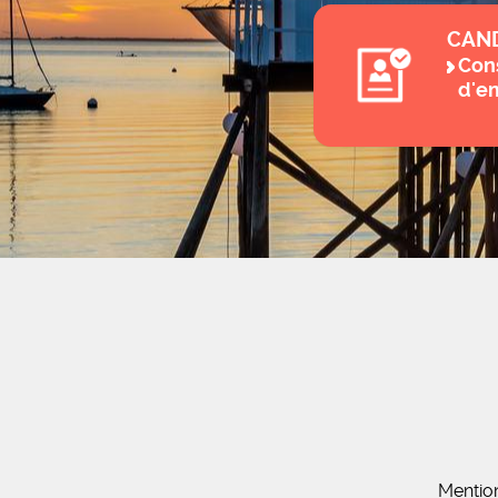
CAN
Cons
d'e
Mentio