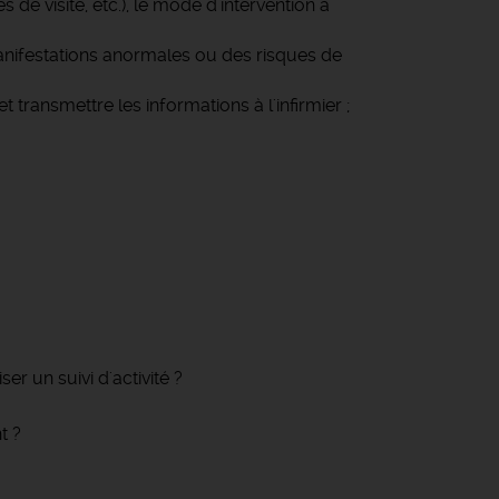
 de visite, etc.), le mode d'intervention à
 manifestations anormales ou des risques de
 transmettre les informations à l'infirmier ;
er un suivi d'activité ?
t ?