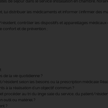
tés de séjour dans le service (installation en chambre, horaires
ent, lui distribuer les médicaments et informer l'infirmier des
ésident, contrôler les dispositifs et appareillages médicaux et
e confort et de prévention ;
t
 de la vie quotidienne ?
nt/résident selon les besoins ou la prescription médicale Réalis
ts à la réalisation d'un objectif commun ?
et procéder au tri du linge sale du service, du patient/résiden
n outil ou matériel ?
nt ?